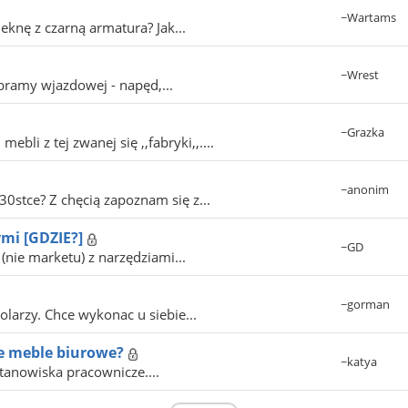
~Wartams
eknę z czarną armatura? Jak...
~Wrest
 bramy wjazdowej - napęd,...
~Grazka
li z tej zwanej się ,,fabryki,,....
~anonim
0stce? Z chęcią zapoznam się z...
ymi [GDZIE?]
~GD
nie marketu) z narzędziami...
~gorman
tolarzy. Chce wykonac u siebie...
e meble biurowe?
~katya
stanowiska pracownicze....