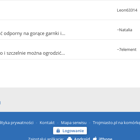
Leon63314
~Natalia
 odporny na gorące garnki i...
~7element
 i szczelnie można ogrodzić...
l
lityka prywatności
Kontakt
Mapa serwisu
Trojmiasto.pl na komórk
Logowanie
Zainstaluj aplikację:
Android
iPhone