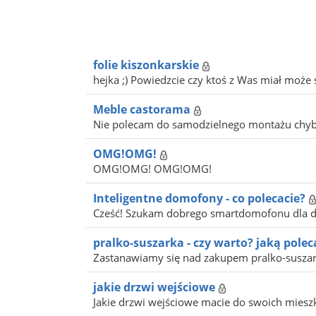
folie kiszonkarskie
hejka ;) Powiedzcie czy ktoś z Was miał może s
Meble castorama
Nie polecam do samodzielnego montażu chyba
OMG!OMG!
OMG!OMG! OMG!OMG!
Inteligentne domofony - co polecacie?
Cześć! Szukam dobrego smartdomofonu dla 
pralko-suszarka - czy warto? jaką polec
Zastanawiamy się nad zakupem pralko-suszark
jakie drzwi wejściowe
Jakie drzwi wejściowe macie do swoich mieszk