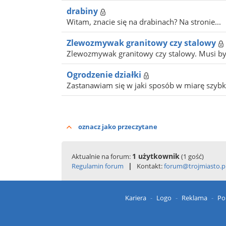
drabiny
Witam, znacie się na drabinach? Na stronie...
Zlewozmywak granitowy czy stalowy
Zlewozmywak granitowy czy stalowy. Musi być
Ogrodzenie działki
Zastanawiam się w jaki sposób w miarę szybko
oznacz jako przeczytane
1 użytkownik
Aktualnie na forum:
(1 gość)
|
Regulamin forum
Kontakt:
forum@trojmiasto.p
Kariera
Logo
Reklama
Po