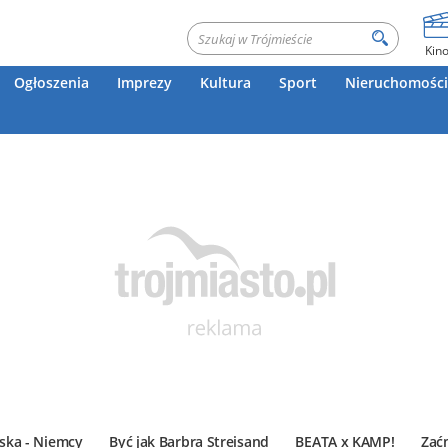
Kin
Ogłoszenia
Imprezy
Kultura
Sport
Nieruchomości
ska - Niemcy
Być jak Barbra Streisand
BEATA x KAMP!
Zać