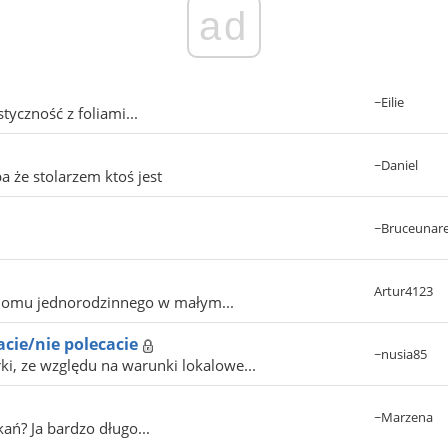
ad
~Eilie
tyczność z foliami...
~Daniel
 że stolarzem ktoś jest
~Bruceunar
Artur4123
domu jednorodzinnego w małym...
acie/nie polecacie
~nusia85
i, ze względu na warunki lokalowe...
~Marzena
ań? Ja bardzo długo...