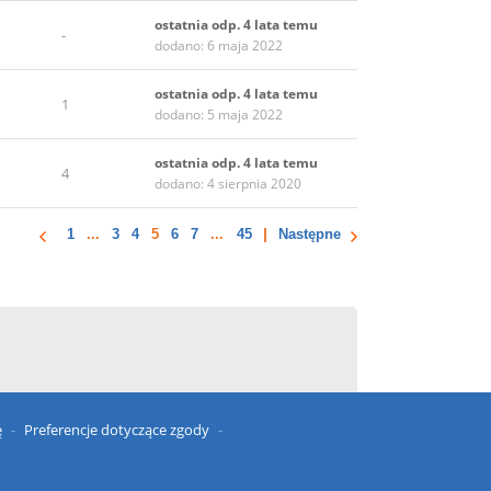
ostatnia odp. 4 lata temu
-
dodano: 6 maja 2022
ostatnia odp. 4 lata temu
1
dodano: 5 maja 2022
ostatnia odp. 4 lata temu
4
dodano: 4 sierpnia 2020
1
...
3
4
5
6
7
...
45
Następne
ę
Preferencje dotyczące zgody