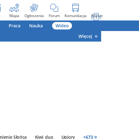
o
Mapa
Ogłoszenia
Forum
Komunikacja
Raport
Praca
Nauka
Wideo
Więcej
»
mienie Słońca
Kiwi_duo
Upiory
+
673