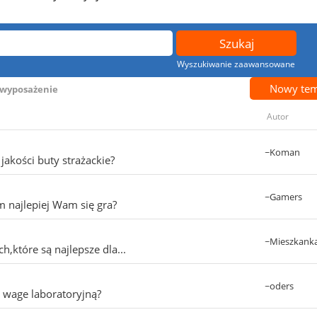
Wyszukiwanie zaawansowane
Nowy te
- wyposażenie
Autor
~Koman
jakości buty strażackie?
~Gamers
ym najlepiej Wam się gra?
~Mieszkank
h,które są najlepsze dla...
~oders
ą wage laboratoryjną?