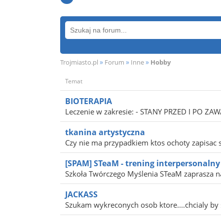
»
»
»
Trojmiasto.pl
Forum
Inne
Hobby
Temat
BIOTERAPIA
Leczenie w zakresie: - STANY PRZED I PO Z
tkanina artystyczna
Czy nie ma przypadkiem ktos ochoty zapisac s
[SPAM] STeaM - trening interpersonalny 
Szkoła Twórczego Myślenia STeaM zaprasza na 
JACKASS
Szukam wykreconych osob ktore....chcialy by s