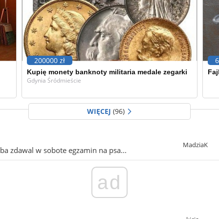
200000 zł
6
Kupię monety banknoty militaria medale zegarki
Faj
Gdynia Śródmieście
WIĘCEJ
(96)
MadziaK
yba zdawal w sobote egzamin na psa...
ad