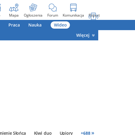
o
Mapa
Ogłoszenia
Forum
Komunikacja
Raport
Praca
Nauka
Wideo
Więcej
»
mienie Słońca
Kiwi_duo
Upiory
+
688