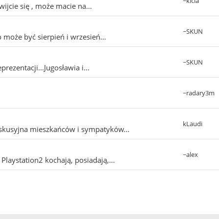
~kicia
ijcie się , może macie na...
~SKUN
 może być sierpień i wrzesień...
~SKUN
rezentacji...Jugosławia i...
~radary3m
kLaudi
usyjna mieszkańców i sympatyków...
~alex
Playstation2 kochają, posiadają,...