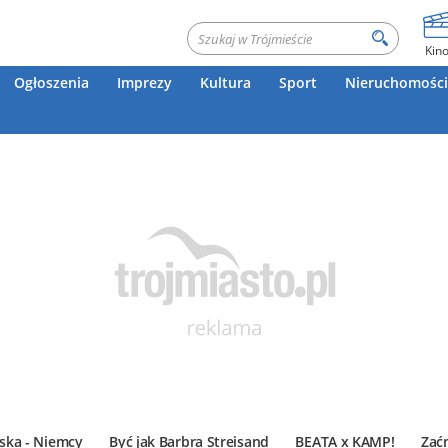
Kin
Ogłoszenia
Imprezy
Kultura
Sport
Nieruchomości
ska - Niemcy
Być jak Barbra Streisand
BEATA x KAMP!
Zać