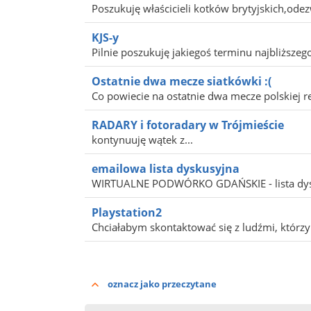
Poszukuję właścicieli kotków brytyjskich,odezw
KJS-y
Pilnie poszukuję jakiegoś terminu najbliższego
Ostatnie dwa mecze siatkówki :(
Co powiecie na ostatnie dwa mecze polskiej rep
RADARY i fotoradary w Trójmieście
kontynuuję wątek z...
emailowa lista dyskusyjna
WIRTUALNE PODWÓRKO GDAŃSKIE - lista dysk
Playstation2
Chciałabym skontaktować się z ludźmi, którzy 
oznacz jako przeczytane