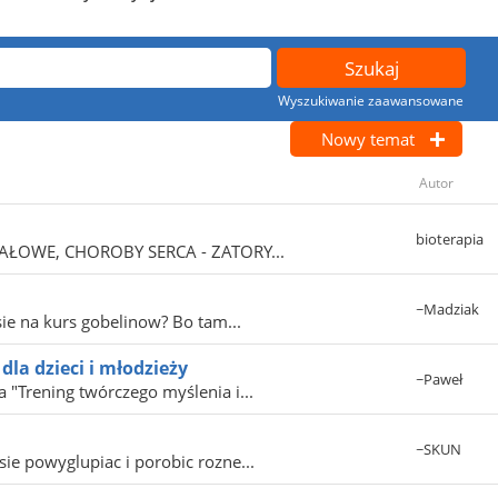
Wyszukiwanie zaawansowane
Nowy temat
Autor
bioterapia
AWAŁOWE, CHOROBY SERCA - ZATORY...
~Madziak
ie na kurs gobelinow? Bo tam...
dla dzieci i młodzieży
~Paweł
"Trening twórczego myślenia i...
~SKUN
ie powyglupiac i porobic rozne...