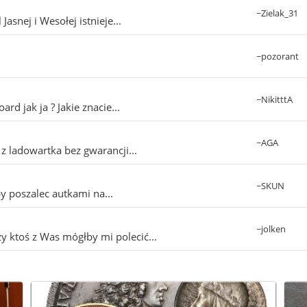
~Zielak_31
Jasnej i Wesołej istnieje...
~pozorant
~NikitttA
d jak ja ? Jakie znacie...
~AGA
z ladowartka bez gwarancji...
~SKUN
by poszalec autkami na...
~jolken
y ktoś z Was mógłby mi polecić...