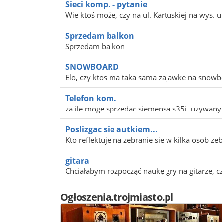
Sieci komp. - pytanie
Wie ktoś może, czy na ul. Kartuskiej na wys. ul 
Sprzedam balkon
Sprzedam balkon
SNOWBOARD
Elo, czy ktos ma taka sama zajawke na snowboar
Telefon kom.
za ile moge sprzedac siemensa s35i. uzywany 
Poslizgac sie autkiem...
Kto reflektuje na zebranie sie w kilka osob ze
gitara
Chciałabym rozpocząć naukę gry na gitarze, cz
Ogłoszenia.trojmiasto.pl