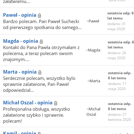
załatwieniu...
ostatnia odp. 6
Paweł - opinia
lat temu
Bardzo polecam. Pan Paweł Suchecki
~Paweł
dodano: 31
od pierwszego spotkania do samego...
maja 2020
Magda - opinia
ostatnia odp. 6
Kontakt do Pana Pawła otrzymałam z
lat temu
~Magda
polecenia, a teraz polecam swoim
dodano: 26
maja 2020
znajomym....
Marta - opinia
ostatnia odp.
Serdecznie polecam, wszystko bylo
6 lat temu
~Marta
sprawnie zalatwione, Pan Pawel
dodano: 11
maja 2020
odpowiedzial...
Michał Oszal - opinia
ostatnia odp.
Profesjonalna obsługa, wszystko
~Michał
6 lat temu
Oszal
załatwione szybko i sprawnie.
dodano: 27
kwietnia 2020
polecam!
Kamil - opinia