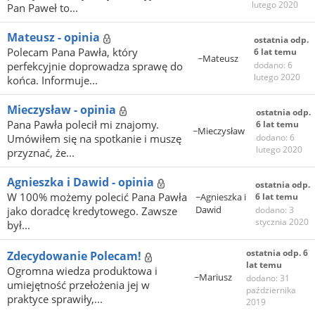
lutego 2020
Pan Paweł to...
Mateusz - opinia
ostatnia odp.
Polecam Pana Pawła, który
6 lat temu
~Mateusz
perfekcyjnie doprowadza sprawę do
dodano: 6
lutego 2020
końca. Informuje...
Mieczysław - opinia
ostatnia odp.
Pana Pawła polecił mi znajomy.
6 lat temu
~Mieczysław
Umówiłem się na spotkanie i muszę
dodano: 6
lutego 2020
przyznać, że...
Agnieszka i Dawid - opinia
ostatnia odp.
W 100% możemy polecić Pana Pawła
~Agnieszka i
6 lat temu
Dawid
jako doradcę kredytowego. Zawsze
dodano: 3
stycznia 2020
był...
ostatnia odp. 6
Zdecydowanie Polecam!
lat temu
Ogromna wiedza produktowa i
~Mariusz
dodano: 31
umiejętność przełożenia jej w
października
praktyce sprawiły,...
2019