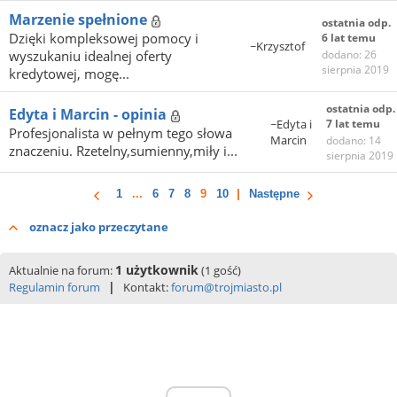
Marzenie spełnione
ostatnia odp.
Dzięki kompleksowej pomocy i
6 lat temu
~Krzysztof
wyszukaniu idealnej oferty
dodano: 26
sierpnia 2019
kredytowej, mogę...
ostatnia odp.
Edyta i Marcin - opinia
~Edyta i
7 lat temu
Profesjonalista w pełnym tego słowa
Marcin
dodano: 14
znaczeniu. Rzetelny,sumienny,miły i...
sierpnia 2019
1
...
6
7
8
9
10
Następne
oznacz jako przeczytane
1 użytkownik
Aktualnie na forum:
(1 gość)
|
Regulamin forum
Kontakt:
forum@trojmiasto.pl