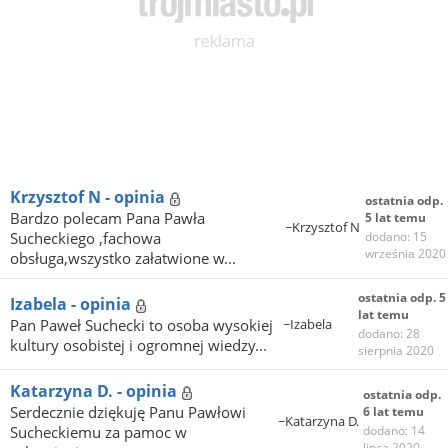
Krzysztof N - opinia
ostatnia odp.
Bardzo polecam Pana Pawła
5 lat temu
~Krzysztof N
Sucheckiego ,fachowa
dodano: 15
września 2020
obsługa,wszystko załatwione w...
ostatnia odp. 5
Izabela - opinia
lat temu
Pan Paweł Suchecki to osoba wysokiej
~Izabela
dodano: 28
kultury osobistej i ogromnej wiedzy...
sierpnia 2020
Katarzyna D. - opinia
ostatnia odp.
Serdecznie dziękuję Panu Pawłowi
6 lat temu
~Katarzyna D.
Sucheckiemu za pamoc w
dodano: 14
lipca 2020