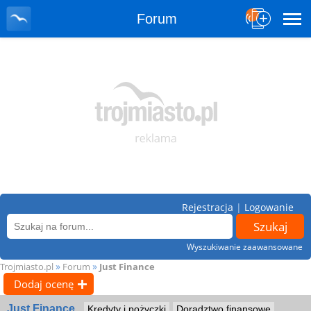
Forum
Rejestracja
|
Logowanie
Wyszukiwanie zaawansowane
»
»
Trojmiasto.pl
Forum
Just Finance
Dodaj ocenę
Just Finance
Kredyty i pożyczki
Doradztwo finansowe