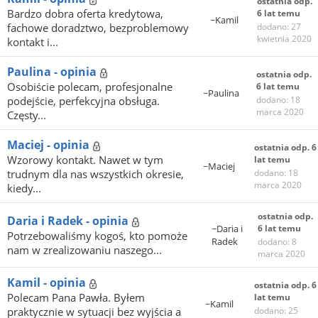
ostatnia odp.
Bardzo dobra oferta kredytowa,
6 lat temu
~Kamil
fachowe doradztwo, bezproblemowy
dodano: 27
kwietnia 2020
kontakt i...
Paulina - opinia
ostatnia odp.
Osobiście polecam, profesjonalne
6 lat temu
~Paulina
podejście, perfekcyjna obsługa.
dodano: 18
marca 2020
Częsty...
Maciej - opinia
ostatnia odp. 6
Wzorowy kontakt. Nawet w tym
lat temu
~Maciej
trudnym dla nas wszystkich okresie,
dodano: 18
marca 2020
kiedy...
ostatnia odp.
Daria i Radek - opinia
~Daria i
6 lat temu
Potrzebowaliśmy kogoś, kto pomoże
Radek
dodano: 8
nam w zrealizowaniu naszego...
marca 2020
Kamil - opinia
ostatnia odp. 6
Polecam Pana Pawła. Byłem
lat temu
~Kamil
praktycznie w sytuacji bez wyjścia a
dodano: 25