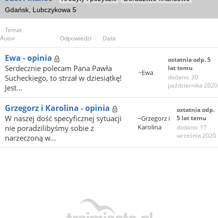
Gdańsk, Lubczykowa 5
Temat
Autor
Odpowiedzi
Data
Ewa - opinia
ostatnia odp. 5
Serdecznie polecam Pana Pawła
lat temu
~Ewa
Sucheckiego, to strzał w dziesiątkę!
dodano: 20
października 2020
Jest...
Grzegorz i Karolina - opinia
ostatnia odp.
W naszej dość specyficznej sytuacji
~Grzegorz i
5 lat temu
Karolina
nie poradzilibyśmy sobie z
dodano: 17
września 2020
narzeczoną w...