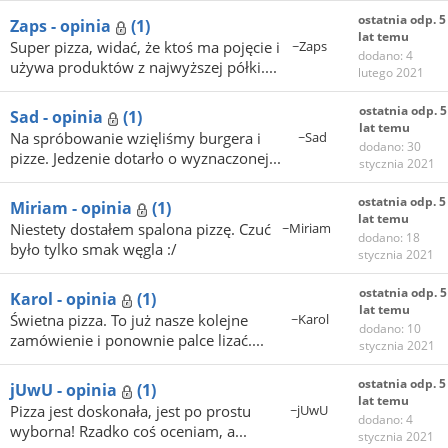
ostatnia odp. 5
Zaps - opinia
(1)
lat temu
Super pizza, widać, że ktoś ma pojęcie i
~Zaps
dodano: 4
używa produktów z najwyższej półki....
lutego 2021
ostatnia odp. 5
Sad - opinia
(1)
lat temu
Na spróbowanie wzięliśmy burgera i
~Sad
dodano: 30
pizze. Jedzenie dotarło o wyznaczonej...
stycznia 2021
ostatnia odp. 5
Miriam - opinia
(1)
lat temu
Niestety dostałem spalona pizzę. Czuć
~Miriam
dodano: 18
było tylko smak węgla :/
stycznia 2021
ostatnia odp. 5
Karol - opinia
(1)
lat temu
Świetna pizza. To już nasze kolejne
~Karol
dodano: 10
zamówienie i ponownie palce lizać....
stycznia 2021
ostatnia odp. 5
jUwU - opinia
(1)
lat temu
Pizza jest doskonała, jest po prostu
~jUwU
dodano: 4
wyborna! Rzadko coś oceniam, a...
stycznia 2021