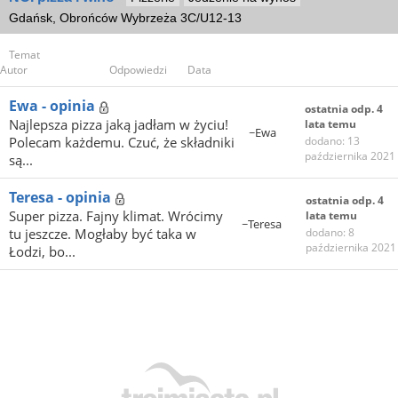
Gdańsk, Obrońców Wybrzeża 3C/U12-13
Temat
Autor
Odpowiedzi
Data
Ewa - opinia
ostatnia odp. 4
Najlepsza pizza jaką jadłam w życiu!
lata temu
~Ewa
Polecam każdemu. Czuć, że składniki
dodano: 13
października 2021
są...
Teresa - opinia
ostatnia odp. 4
Super pizza. Fajny klimat. Wrócimy
lata temu
~Teresa
tu jeszcze. Mogłaby być taka w
dodano: 8
października 2021
Łodzi, bo...