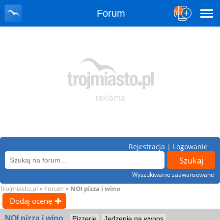
Forum
Rejestracja
|
Logowanie
Wyszukiwanie zaawansowane
»
»
Trojmiasto.pl
Forum
NOI pizza i wino
Dodaj ocenę
NOI pizza i wino
Pizzerie
Jedzenie na wynos