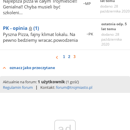
Najlepsza pizza w całym Trójmieście!!
lat temu
~MP
Genialna!! Chyba musieli być
dodano: 28
października 2020
szkoleni...
ostatnia odp. 5
PK - opinia
(1)
lat temu
Pyszna Pizza, fajny klimat lokalu. Na
~PK
dodano: 28
października
pewno bedziemy wracac.powodzenia
2020
1
2
3
oznacz jako przeczytane
1 użytkownik
Aktualnie na forum:
(1 gość)
|
Regulamin forum
Kontakt:
forum@trojmiasto.pl
ad