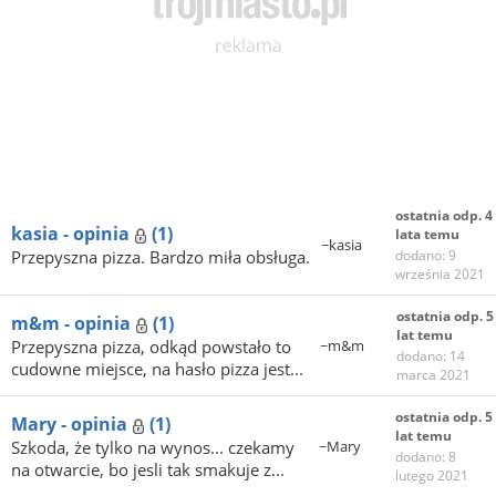
ostatnia odp. 4
kasia - opinia
(1)
lata temu
~kasia
Przepyszna pizza. Bardzo miła obsługa.
dodano: 9
września 2021
ostatnia odp. 5
m&m - opinia
(1)
lat temu
Przepyszna pizza, odkąd powstało to
~m&m
dodano: 14
cudowne miejsce, na hasło pizza jest...
marca 2021
ostatnia odp. 5
Mary - opinia
(1)
lat temu
Szkoda, że tylko na wynos... czekamy
~Mary
dodano: 8
na otwarcie, bo jesli tak smakuje z...
lutego 2021