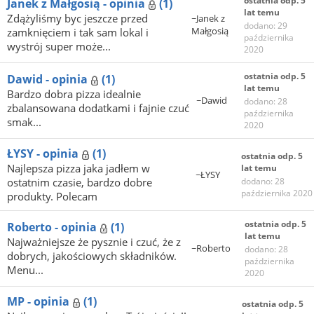
ostatnia odp. 5
Janek z Małgosią - opinia
(1)
lat temu
Zdążyliśmy byc jeszcze przed
~Janek z
dodano: 29
Małgosią
zamknięciem i tak sam lokal i
października
wystrój super może...
2020
ostatnia odp. 5
Dawid - opinia
(1)
lat temu
Bardzo dobra pizza idealnie
~Dawid
dodano: 28
zbalansowana dodatkami i fajnie czuć
października
smak...
2020
ŁYSY - opinia
(1)
ostatnia odp. 5
Najlepsza pizza jaka jadłem w
lat temu
~ŁYSY
ostatnim czasie, bardzo dobre
dodano: 28
października 2020
produkty. Polecam
ostatnia odp. 5
Roberto - opinia
(1)
lat temu
Najważniejsze że pysznie i czuć, że z
~Roberto
dodano: 28
dobrych, jakościowych składników.
października
Menu...
2020
MP - opinia
(1)
ostatnia odp. 5