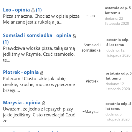
ostatnia odp. 5
Leo - opinia
(1)
lat temu
Pizza smaczna. Chociaż w opisie pizza
~Leo
dodano: 22
Melanzane jest z rukolą a ja...
listopada 2020
Somsiad i somsiadka - opinia
ostatnia odp.
(1)
~Somsiad i
5 lat temu
Prawdziwa włoska pizza, taką samą
somsiadka
dodano: 12
jedliśmy w Rzymie. Czuć rzemiosło,
listopada 2020
te...
Piotrek - opinia
ostatnia odp. 5
Polecam ! Ciasto takie jak lubię-
lat temu
~Piotrek
cienkie, kruche, mocno wypieczone
dodano: 12
listopada 2020
brzegi....
Marysia - opinia
ostatnia odp. 5
Uważam, że jedna z lepszych pizzy
lat temu
~Marysia
jakie jedliśmy. Cisto rewelacja! Czuć
dodano: 5
listopada 2020
że...