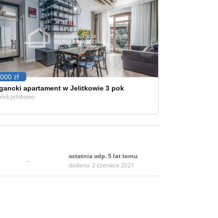
000 zł
gancki apartament w Jelitkowie 3 pok
ńsk Jelitkowo
ostatnia odp. 5 lat temu
-
dodano: 2 czerwca 2021