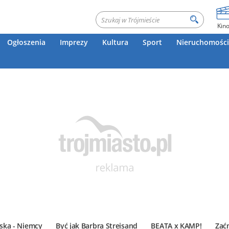
Kin
Ogłoszenia
Imprezy
Kultura
Sport
Nieruchomości
ska - Niemcy
Być jak Barbra Streisand
BEATA x KAMP!
Zać