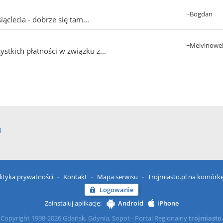
~Bogdan
ąclecia - dobrze się tam...
~Melvinowe
tkich płatności w związku z...
l
lityka prywatności
Kontakt
Mapa serwisu
Trojmiasto.pl na komórk
Logowanie
Zainstaluj aplikację:
Android
iPhone
Copyright 1998-2026 Gdańsk, Gdynia, Sopot - Portal Regionalny
trojmiasto