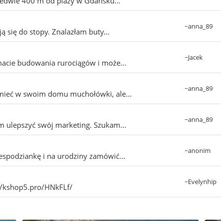
ledwie 400 m od plaży w Gdańsku...
~anna_89
 się do stopy. Znalazłam buty...
~Jacek
acie budowania rurociągów i może...
~anna_89
 mieć w swoim domu muchołówki, ale...
~anna_89
m ulepszyć swój marketing. Szukam...
~anonim
spodziankę i na urodziny zamówić...
~Evelynhip
://kshop5.pro/HNkFLf/