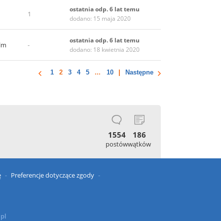
ostatnia odp. 6 lat temu
1
dodano: 15 maja 2020
ostatnia odp. 6 lat temu
lm
-
dodano: 18 kwietnia 2020
1
2
3
4
5
...
10
Następne
1554
186
postów
wątków
ę
Preferencje dotyczące zgody
.pl