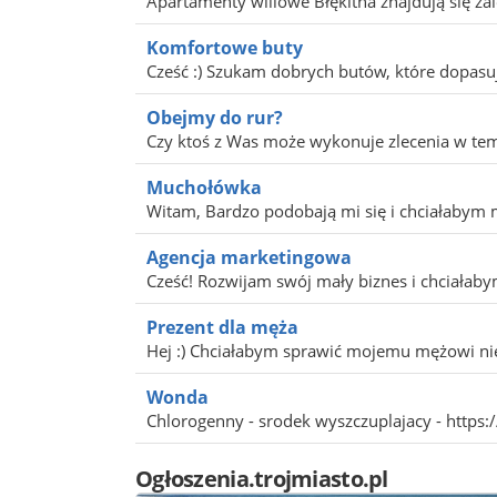
Apartamenty willowe Błękitna znajdują się za
Komfortowe buty
Cześć :) Szukam dobrych butów, które dopasują
Obejmy do rur?
Czy ktoś z Was może wykonuje zlecenia w tem
Muchołówka
Witam, Bardzo podobają mi się i chciałabym
Agencja marketingowa
Cześć! Rozwijam swój mały biznes i chciałaby
Prezent dla męża
Hej :) Chciałabym sprawić mojemu mężowi nie
Wonda
Chlorogenny - srodek wyszczuplajacy - https
Ogłoszenia.trojmiasto.pl