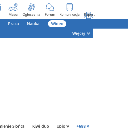
o
Mapa
Ogłoszenia
Forum
Komunikacja
Raport
Praca
Nauka
Wideo
Więcej
»
mienie Słońca
Kiwi_duo
Upiory
+
688