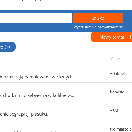
Wyszukiwanie zaawansowane
Nowy temat
wo
Autor
~Gabriela
co oznaczają namalowane w różnych...
kondzio
hodzi mi o sylwestra w kolibie w...
~BM
nie segregacji plastiku.
trojmiasto.p