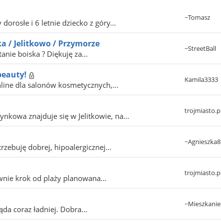
~Tomasz
orosłe i 6 letnie dziecko z góry...
a / Jelitkowo / Przymorze
~StreetBall
nie boiska ? Diękuję za...
beauty!
Kamila3333
ine dla salonów kosmetycznych,...
trojmiasto.p
owa znajduje się w Jelitkowie, na...
~Agnieszka8
zebuję dobrej, hipoalergicznej...
trojmiasto.p
wnie krok od plaży planowana...
~Mieszkanie
a coraz ładniej. Dobra...