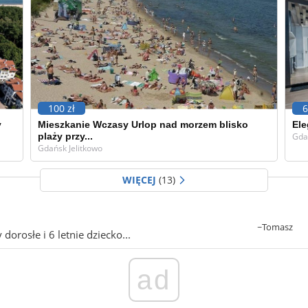
100 zł
6
y
Mieszkanie Wczasy Urlop nad morzem blisko
Ele
plaży przy...
Gda
Gdańsk Jelitkowo
WIĘCEJ
(13)
~Tomasz
orosłe i 6 letnie dziecko...
ad