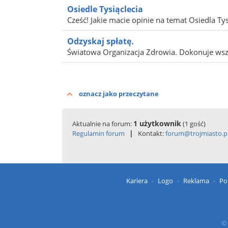
Osiedle Tysiąclecia
Cześć! Jakie macie opinie na temat Osiedla Tysi
Odzyskaj spłatę.
Światowa Organizacja Zdrowia. Dokonuje wszys
oznacz jako przeczytane
1 użytkownik
Aktualnie na forum:
(1 gość)
|
Regulamin forum
Kontakt:
forum@trojmiasto.p
Kariera
Logo
Reklama
Po
© 