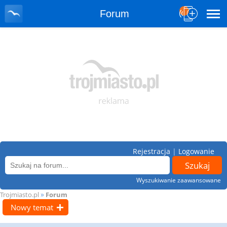
Forum
Rejestracja
|
Logowanie
Wyszukiwanie zaawansowane
»
Trojmiasto.pl
Forum
Nowy temat