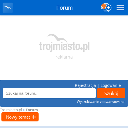
Forum
Rejestracja
|
Logowanie
Wyszukiwanie zaawansowane
»
Trojmiasto.pl
Forum
Nowy temat