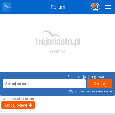
Forum
Rejestracja
|
Logowanie
Wyszukiwanie zaawansowane
»
Trojmiasto.pl
Forum
Dodaj ocenę