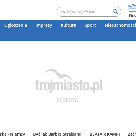
Kin
Ogłoszenia
Imprezy
Kultura
Sport
Nieruchomości
ska - Niemcy
Być jak Barbra Streisand
BEATA x KAMP!
Zać