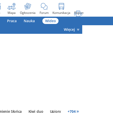
o
Mapa
Ogłoszenia
Forum
Komunikacja
Raport
Praca
Nauka
Wideo
Więcej
»
mienie Słońca
Kiwi_duo
Upiory
+
704