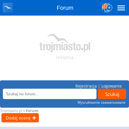
Forum
Rejestracja
|
Logowanie
Wyszukiwanie zaawansowane
»
Trojmiasto.pl
Forum
Dodaj ocenę