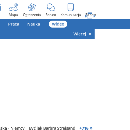
o
Mapa
Ogłoszenia
Forum
Komunikacja
Raport
Praca
Nauka
Wideo
Więcej
»
lska - Niemcy
Być jak Barbra Streisand
+
716