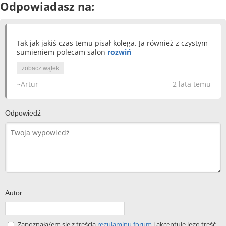
Odpowiadasz na:
Tak jak jakiś czas temu pisał kolega. Ja również z czystym
sumieniem polecam salon
rozwiń
zobacz wątek
~Artur
2 lata temu
Odpowiedź
Autor
Zapoznała/em się z treścią
regulaminu forum
i akceptuję jego treść.