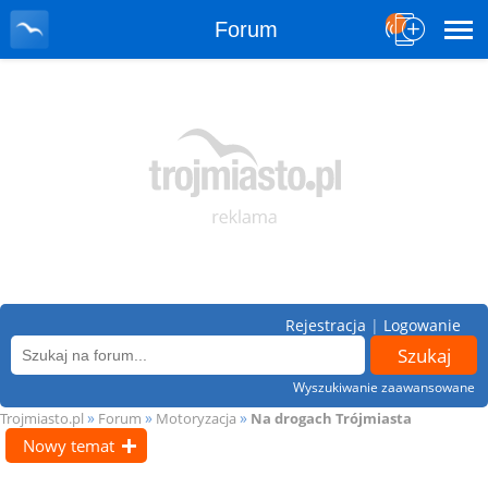
Forum
Rejestracja
|
Logowanie
Wyszukiwanie zaawansowane
»
»
»
Trojmiasto.pl
Forum
Motoryzacja
Na drogach Trójmiasta
Nowy temat