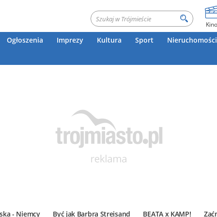
Kin
Ogłoszenia
Imprezy
Kultura
Sport
Nieruchomości
ska - Niemcy
Być jak Barbra Streisand
BEATA x KAMP!
Zać