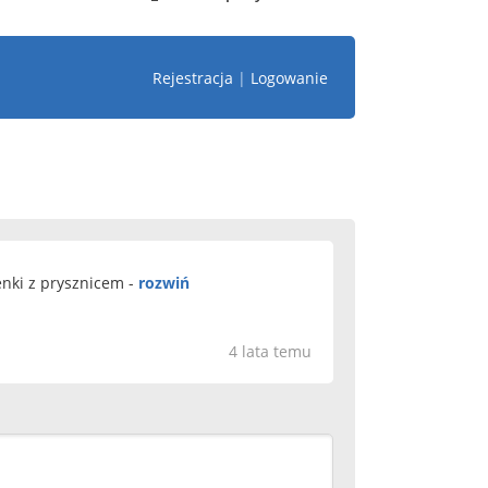
Rejestracja
|
Logowanie
enki z prysznicem -
rozwiń
4 lata temu