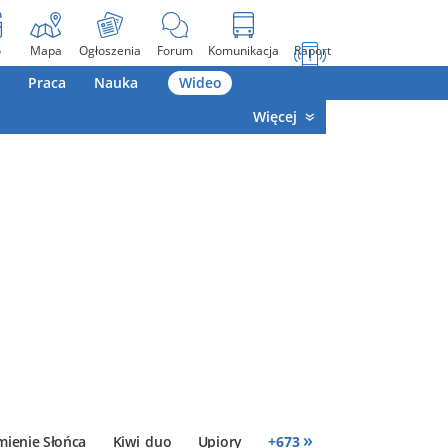
o
Mapa
Ogłoszenia
Forum
Komunikacja
Raport
Praca
Nauka
Wideo
Więcej
»
mienie Słońca
Kiwi_duo
Upiory
+
673