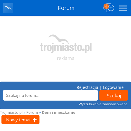
Forum
Rejestracja
|
Logowanie
Wyszukiwanie zaawansowane
»
»
Trojmiasto.pl
Forum
Dom i mieszkanie
Nowy temat