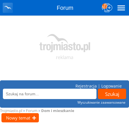
Forum
Rejestracja
|
Logowanie
Wyszukiwanie zaawansowane
»
»
Trojmiasto.pl
Forum
Dom i mieszkanie
Nowy temat