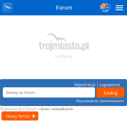
Forum
Rejestracja
|
Logowanie
Wyszukiwanie zaawansowane
»
»
Trojmiasto.pl
Forum
Dom i mieszkanie
Nowy temat