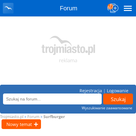
Forum
Rejestracja
|
Logowanie
Wyszukiwanie zaawansowane
»
»
Trojmiasto.pl
Forum
Surfburger
Nowy temat