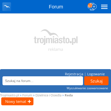
Forum
Rejestracja
|
Logowanie
Wyszukiwanie zaawansowane
»
»
»
Trojmiasto.pl
Forum
Dzielnice i Osiedla
Reda
Nowy temat