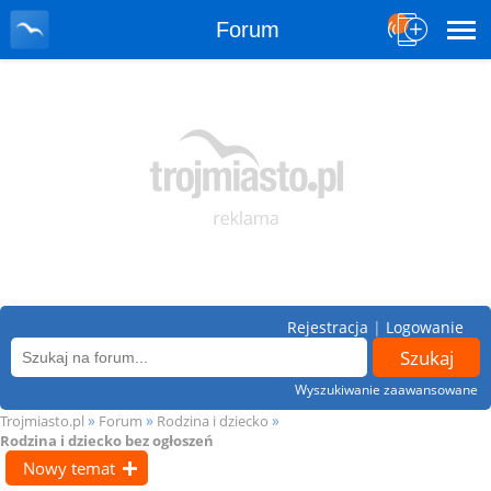
Forum
Rejestracja
|
Logowanie
Wyszukiwanie zaawansowane
»
»
»
Trojmiasto.pl
Forum
Rodzina i dziecko
Rodzina i dziecko bez ogłoszeń
Nowy temat