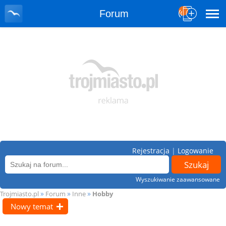
Forum
Rejestracja
|
Logowanie
Wyszukiwanie zaawansowane
»
»
»
Trojmiasto.pl
Forum
Inne
Hobby
Nowy temat