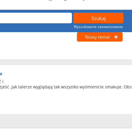
Wyszukiwanie zaawansowane
Nowy temat
ia
 i
zjeść .Jak talerze wyglądają tak wszystko wyśmienicie smakuje. Ob