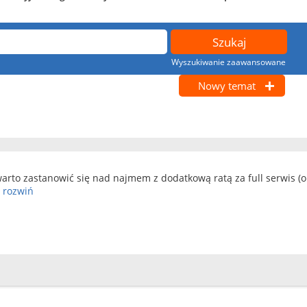
Wyszukiwanie zaawansowane
Nowy temat
warto zastanowić się nad najmem z dodatkową ratą za full serwis (op
.
rozwiń