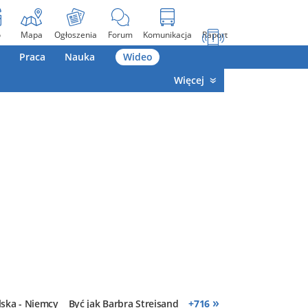
o
Mapa
Ogłoszenia
Forum
Komunikacja
Raport
Praca
Nauka
Wideo
Więcej
»
lska - Niemcy
Być jak Barbra Streisand
+
716