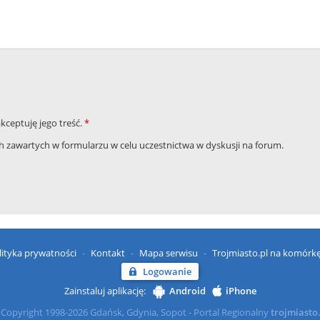
akceptuję jego treść.
*
zawartych w formularzu w celu uczestnictwa w dyskusji na forum.
lityka prywatności
Kontakt
Mapa serwisu
Trojmiasto.pl na komórk
Logowanie
Zainstaluj aplikację:
Android
iPhone
Copyright 1998-2026 Gdańsk, Gdynia, Sopot - Portal Regionalny
trojmiasto