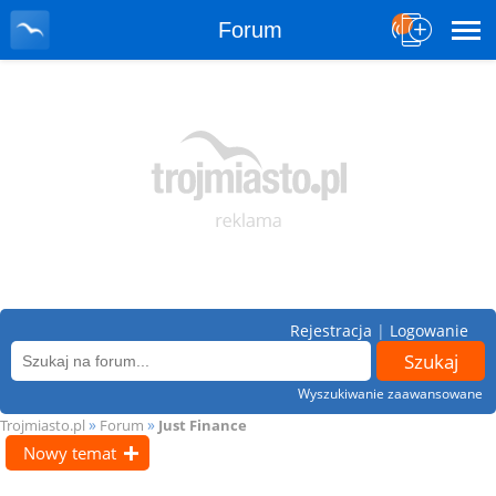
Forum
Rejestracja
|
Logowanie
Wyszukiwanie zaawansowane
»
»
Trojmiasto.pl
Forum
Just Finance
Nowy temat