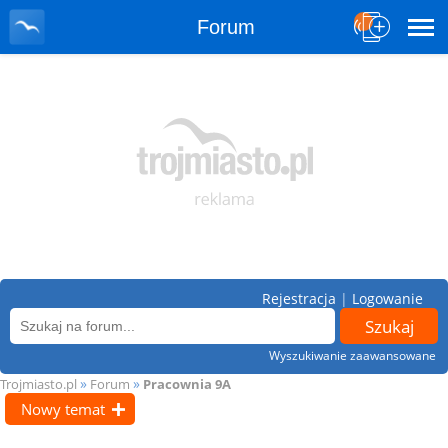
Forum
Rejestracja
|
Logowanie
Wyszukiwanie zaawansowane
»
»
Trojmiasto.pl
Forum
Pracownia 9A
Nowy temat