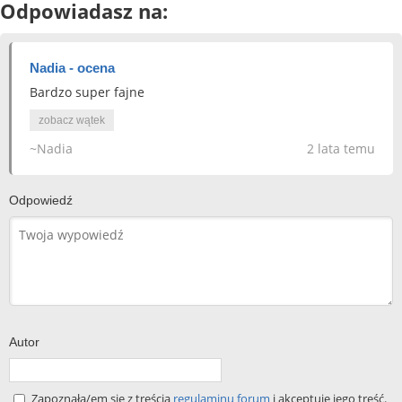
Odpowiadasz na:
Nadia - ocena
Bardzo super fajne
zobacz wątek
~Nadia
2 lata temu
Odpowiedź
Autor
Zapoznała/em się z treścią
regulaminu forum
i akceptuję jego treść.