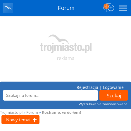
Forum
Rejestracja
|
Logowanie
Wyszukiwanie zaawansowane
»
»
Trojmiasto.pl
Forum
Kochanie, wróciłem!
Nowy temat