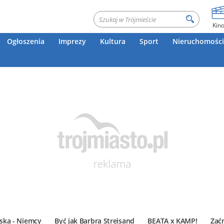
Kin
Ogłoszenia
Imprezy
Kultura
Sport
Nieruchomości
ska - Niemcy
Być jak Barbra Streisand
BEATA x KAMP!
Zać