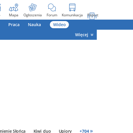
o
Mapa
Ogłoszenia
Forum
Komunikacja
Raport
Praca
Nauka
Wideo
Więcej
»
mienie Słońca
Kiwi_duo
Upiory
+
704