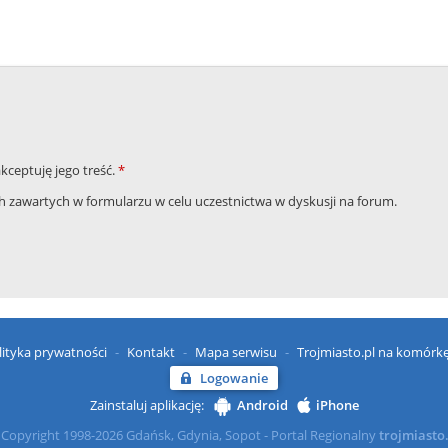
akceptuję jego treść.
*
zawartych w formularzu w celu uczestnictwa w dyskusji na forum.
lityka prywatności
Kontakt
Mapa serwisu
Trojmiasto.pl na komórk
Logowanie
Zainstaluj aplikację:
Android
iPhone
Copyright 1998-2026 Gdańsk, Gdynia, Sopot - Portal Regionalny
trojmiasto