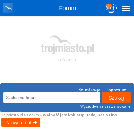
Forum
Rejestracja
|
Logowanie
Wyszukiwanie zaawansowane
»
»
Trojmiasto.pl
Forum
Wolność jest kobietą: Doda, Kasia Lins
Nowy temat