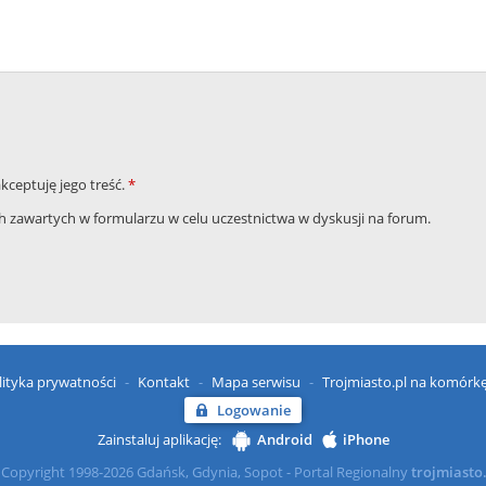
akceptuję jego treść.
*
zawartych w formularzu w celu uczestnictwa w dyskusji na forum.
lityka prywatności
Kontakt
Mapa serwisu
Trojmiasto.pl na komórk
Logowanie
Zainstaluj aplikację:
Android
iPhone
Copyright 1998-2026 Gdańsk, Gdynia, Sopot - Portal Regionalny
trojmiasto