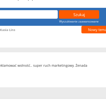
Wyszukiwanie zaawansowane
Nowy tema
Kasia Lins
 reklamować wolność.. super ruch marketingowy. Żenada