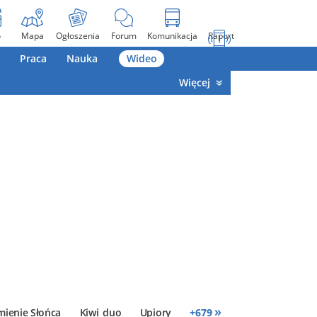
o
Mapa
Ogłoszenia
Forum
Komunikacja
Raport
Praca
Nauka
Wideo
Więcej
»
mienie Słońca
Kiwi_duo
Upiory
+
679