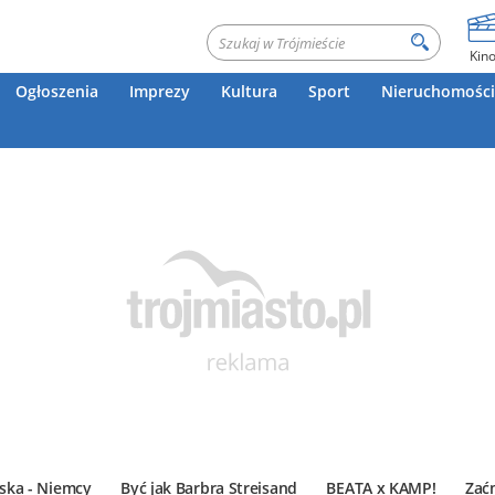
Kin
Ogłoszenia
Imprezy
Kultura
Sport
Nieruchomości
ska - Niemcy
Być jak Barbra Streisand
BEATA x KAMP!
Zać