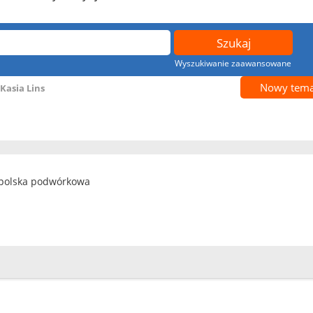
Wyszukiwanie zaawansowane
Nowy tema
Kasia Lins
ie polska podwórkowa