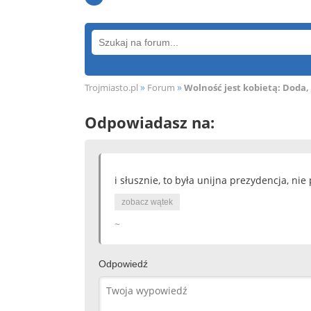
»
»
Trojmiasto.pl
Forum
Wolność jest kobietą: Doda, 
Odpowiadasz na:
i słusznie, to była unijna prezydencja, n
zobacz wątek
~
Odpowiedź