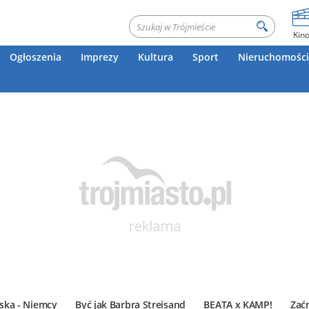
Kin
Ogłoszenia
Imprezy
Kultura
Sport
Nieruchomości
ska - Niemcy
Być jak Barbra Streisand
BEATA x KAMP!
Zać