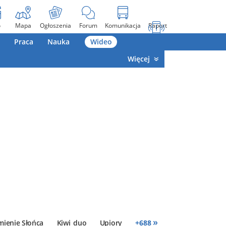
o
Mapa
Ogłoszenia
Forum
Komunikacja
Raport
Praca
Nauka
Wideo
Więcej
»
mienie Słońca
Kiwi_duo
Upiory
+
688