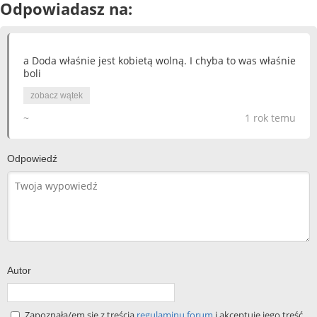
Odpowiadasz na:
a Doda właśnie jest kobietą wolną. I chyba to was właśnie
boli
zobacz wątek
~
1 rok temu
Odpowiedź
Autor
Zapoznała/em się z treścią
regulaminu forum
i akceptuję jego treść.