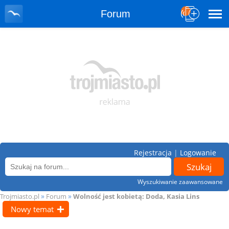
Forum
Rejestracja
|
Logowanie
Wyszukiwanie zaawansowane
»
»
Trojmiasto.pl
Forum
Wolność jest kobietą: Doda, Kasia Lins
Nowy temat