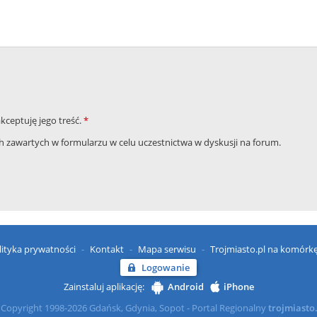
akceptuję jego treść.
*
zawartych w formularzu w celu uczestnictwa w dyskusji na forum.
lityka prywatności
Kontakt
Mapa serwisu
Trojmiasto.pl na komórk
Logowanie
Zainstaluj aplikację:
Android
iPhone
Copyright 1998-2026 Gdańsk, Gdynia, Sopot - Portal Regionalny
trojmiasto