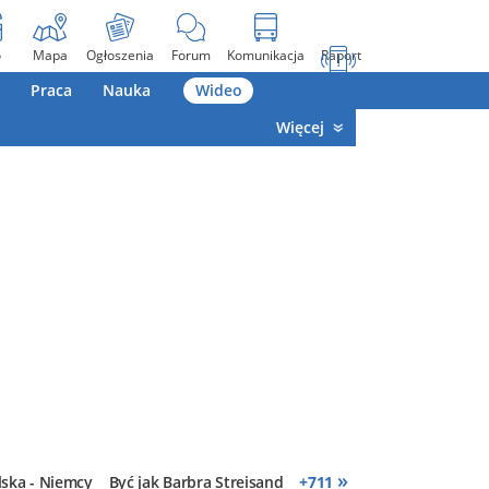
o
Mapa
Ogłoszenia
Forum
Komunikacja
Raport
Praca
Nauka
Wideo
Więcej
»
lska - Niemcy
Być jak Barbra Streisand
+
711