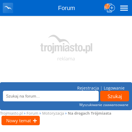
Forum
Rejestracja
|
Logowanie
Wyszukiwanie zaawansowane
»
»
»
Trojmiasto.pl
Forum
Motoryzacja
Na drogach Trójmiasta
Nowy temat