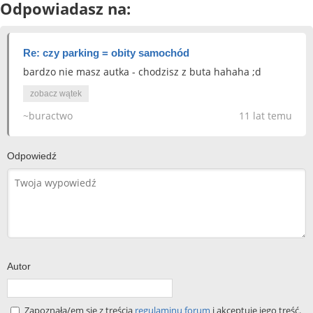
Odpowiadasz na:
Re: czy parking = obity samochód
bardzo nie masz autka - chodzisz z buta hahaha ;d
zobacz wątek
~buractwo
11 lat temu
Odpowiedź
Autor
Zapoznała/em się z treścią
regulaminu forum
i akceptuję jego treść.