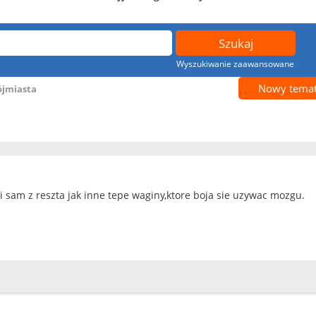
Wyszukiwanie zaawansowane
Nowy tema
ójmiasta
i sam z reszta jak inne tepe waginy,ktore boja sie uzywac mozgu.