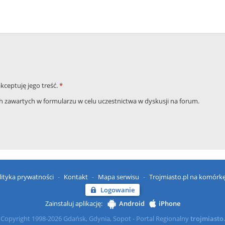
akceptuję jego treść.
*
zawartych w formularzu w celu uczestnictwa w dyskusji na forum.
lityka prywatności
Kontakt
Mapa serwisu
Trojmiasto.pl na komórk
Logowanie
Zainstaluj aplikację:
Android
iPhone
Copyright 1998-2026 Gdańsk, Gdynia, Sopot - Portal Regionalny
trojmiasto