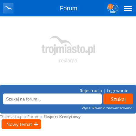
Forum
Rejestracja
|
Logowanie
Wyszukiwanie zaawansowane
»
»
Trojmiasto.pl
Forum
Ekspert Kredytowy
Nowy temat