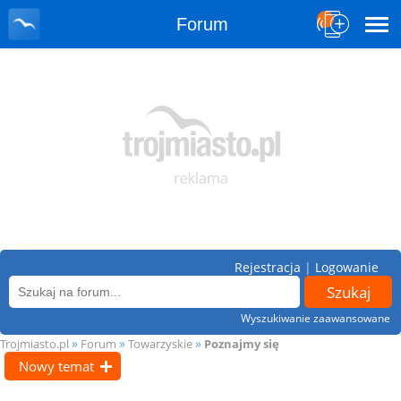
Forum
Rejestracja
|
Logowanie
Wyszukiwanie zaawansowane
»
»
»
Trojmiasto.pl
Forum
Towarzyskie
Poznajmy się
Nowy temat