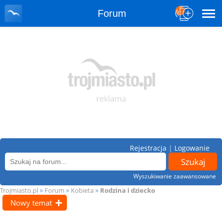
Forum
Rejestracja
|
Logowanie
Wyszukiwanie zaawansowane
»
»
»
Trojmiasto.pl
Forum
Kobieta
Rodzina i dziecko
Nowy temat