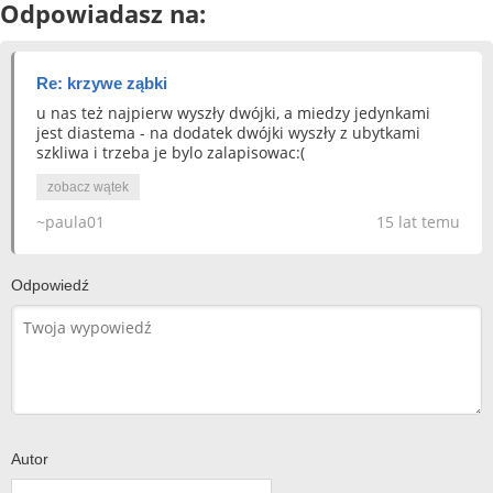
Odpowiadasz na:
Re: krzywe ząbki
u nas też najpierw wyszły dwójki, a miedzy jedynkami
jest diastema - na dodatek dwójki wyszły z ubytkami
szkliwa i trzeba je bylo zalapisowac:(
zobacz wątek
~paula01
15 lat temu
Odpowiedź
Autor