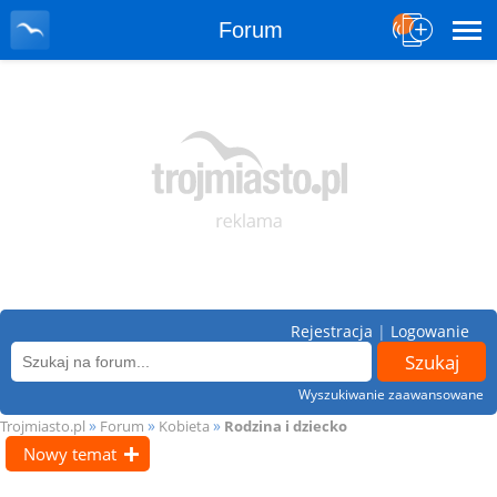
Forum
Rejestracja
|
Logowanie
Wyszukiwanie zaawansowane
»
»
»
Trojmiasto.pl
Forum
Kobieta
Rodzina i dziecko
Nowy temat