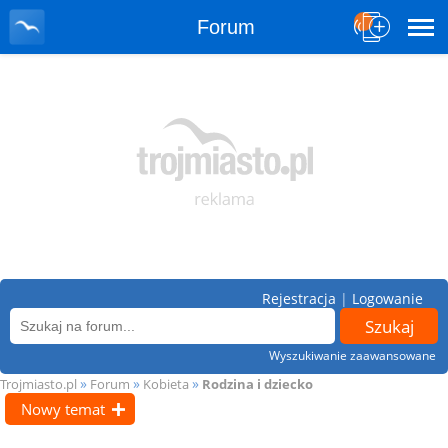
Forum
Rejestracja
|
Logowanie
Wyszukiwanie zaawansowane
»
»
»
Trojmiasto.pl
Forum
Kobieta
Rodzina i dziecko
Nowy temat