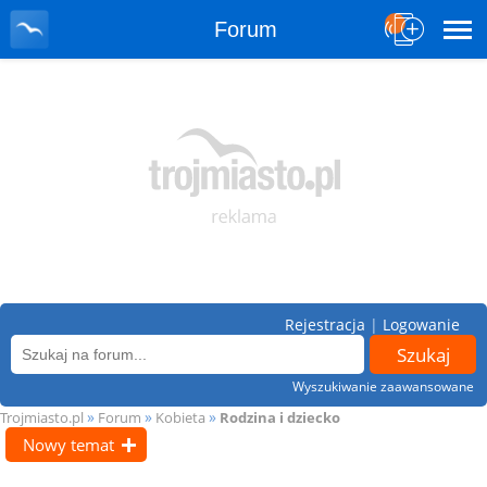
Forum
Rejestracja
|
Logowanie
Wyszukiwanie zaawansowane
»
»
»
Trojmiasto.pl
Forum
Kobieta
Rodzina i dziecko
Nowy temat