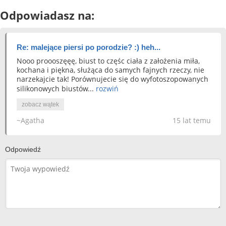
Odpowiadasz na:
Re: malejące piersi po porodzie? :) heh...
Nooo proooszęęę, biust to częśc ciała z założenia miła,
kochana i piękna, służąca do samych fajnych rzeczy, nie
narzekajcie tak! Porównujecie się do wyfotoszopowanych
silikonowych biustów...
rozwiń
zobacz wątek
~Agatha
15 lat temu
Odpowiedź