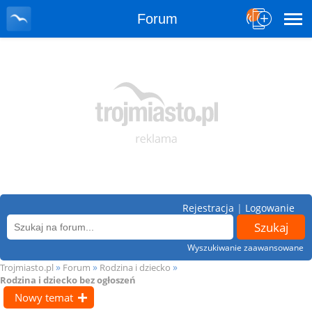
Forum
Rejestracja
|
Logowanie
Wyszukiwanie zaawansowane
»
»
»
Trojmiasto.pl
Forum
Rodzina i dziecko
Rodzina i dziecko bez ogłoszeń
Nowy temat