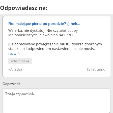
Odpowiadasz na:
Re: malejące piersi po porodzie? :) heh...
Walerka, nie dyskutuj! Nie czytałaś Lobby
Małobiuściastych, niewolnico "ABC" :D
Już opracowano powiększanie biustu dobrze dobranym
stanikiem i odpowiednim nastawieniem, nie musisz...
rozwiń
zobacz wątek
~Agatha
15 lat temu
Odpowiedź