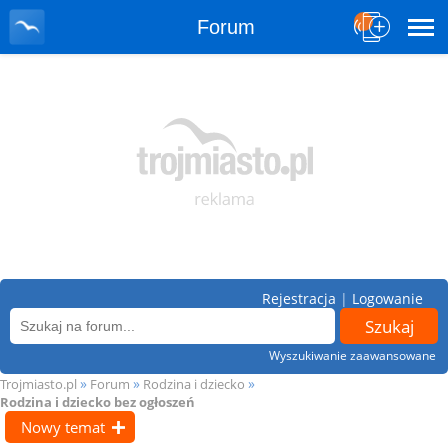
Forum
Rejestracja
|
Logowanie
Wyszukiwanie zaawansowane
»
»
»
Trojmiasto.pl
Forum
Rodzina i dziecko
Rodzina i dziecko bez ogłoszeń
Nowy temat