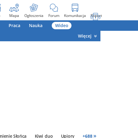
o
Mapa
Ogłoszenia
Forum
Komunikacja
Raport
Praca
Nauka
Wideo
Więcej
»
mienie Słońca
Kiwi_duo
Upiory
+
688