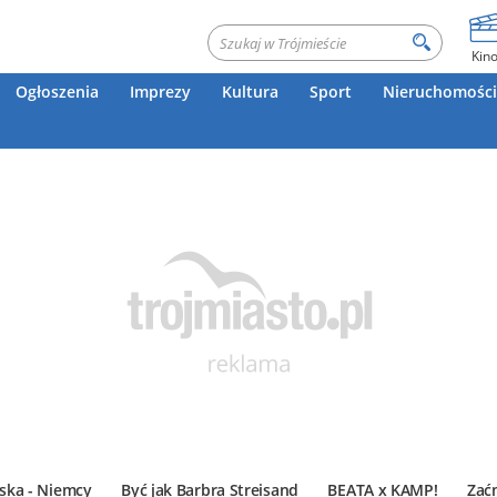
Kin
Ogłoszenia
Imprezy
Kultura
Sport
Nieruchomości
ska - Niemcy
Być jak Barbra Streisand
BEATA x KAMP!
Zać