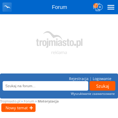
Forum
Rejestracja
|
Logowanie
Wyszukiwanie zaawansowane
»
»
Trojmiasto.pl
Forum
Motoryzacja
Nowy temat