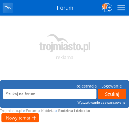
Forum
Rejestracja
|
Logowanie
Wyszukiwanie zaawansowane
»
»
»
Trojmiasto.pl
Forum
Kobieta
Rodzina i dziecko
Nowy temat