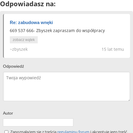
Odpowiadasz na:
Re: zabudowa wnęki
669 537 666- Zbyszek zapraszam do współpracy
zobacz wątek
~zbyszek
15 lat temu
Odpowiedź
Autor
Zapoznała/em się z treścią
regulaminu forum
i akceptuję jego treść.