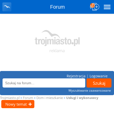
Forum
Rejestracja
|
Logowanie
Wyszukiwanie zaawansowane
»
»
»
Trojmiasto.pl
Forum
Dom i mieszkanie
Usługi i wykonawcy
Nowy temat