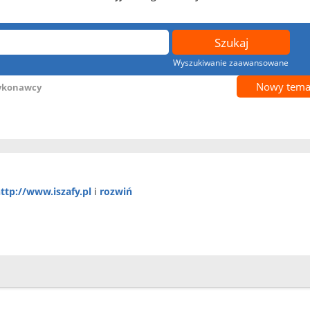
Wyszukiwanie zaawansowane
Nowy tema
wykonawcy
ttp://www.iszafy.pl
i
rozwiń