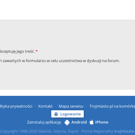
akceptuję jego treść.
*
zawartych w formularzu w celu uczestnictwa w dyskusji na forum.
lityka prywatności
Kontakt
Mapa serwisu
Trojmiasto.pl na komórk
Logowanie
Zainstaluj aplikację:
Android
iPhone
Copyright 1998-2026 Gdańsk, Gdynia, Sopot - Portal Regionalny
trojmiasto