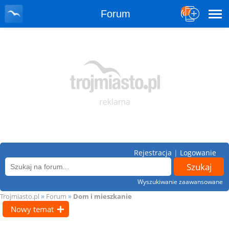
Forum
Rejestracja
|
Logowanie
Wyszukiwanie zaawansowane
»
»
Trojmiasto.pl
Forum
Dom i mieszkanie
Nowy temat