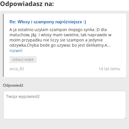
Odpowiadasz na:
Re: Włosy i szampony najróżniejsze :)
A ja ostatnio uzylam szampon mojego synka ;D dla
maluchow, J&J. I wlosy mam swietne, tak naprawde w
moim przypadku nie liczy sie szampon a jedynie
odzywka.Chyba bede go uzywac bo jest delikatny.A...
rozwiń
zobacz wątek
ania_85
14 lat temu
Odpowiedź