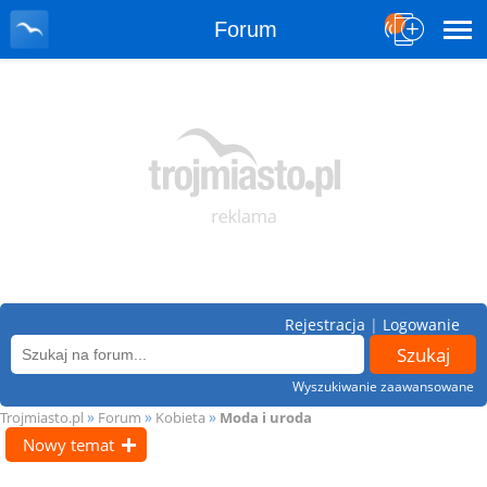
Forum
Rejestracja
|
Logowanie
Wyszukiwanie zaawansowane
»
»
»
Trojmiasto.pl
Forum
Kobieta
Moda i uroda
Nowy temat