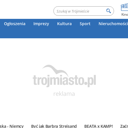
Kin
Ogłoszenia
Imprezy
Kultura
Sport
Nieruchomości
ska - Niemcy
Być jak Barbra Streisand
BEATA x KAMP!
Zać