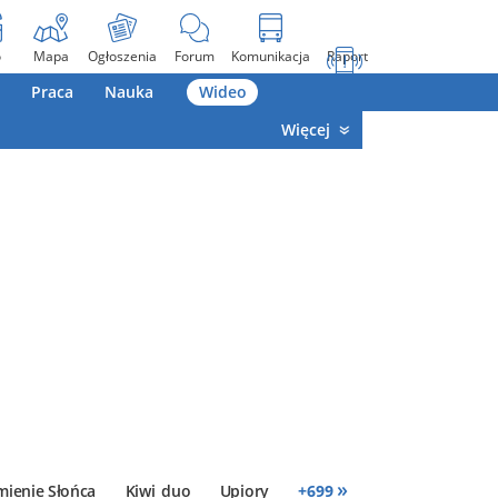
o
Mapa
Ogłoszenia
Forum
Komunikacja
Raport
Praca
Nauka
Wideo
Więcej
»
mienie Słońca
Kiwi_duo
Upiory
+
699