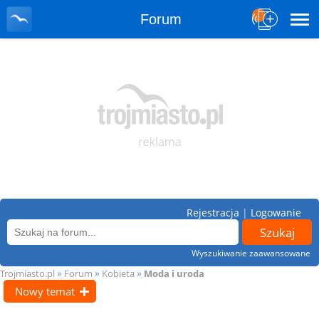
Forum
Rejestracja
|
Logowanie
Wyszukiwanie zaawansowane
»
»
»
Trojmiasto.pl
Forum
Kobieta
Moda i uroda
Nowy temat